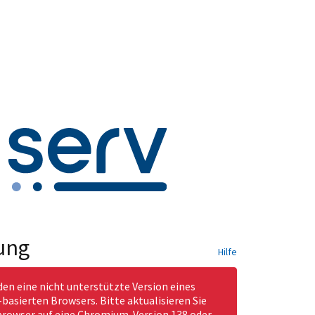
ung
Hilfe
den eine nicht unterstützte Version eines
asierten Browsers. Bitte aktualisieren Sie
rowser auf eine Chromium-Version 138 oder